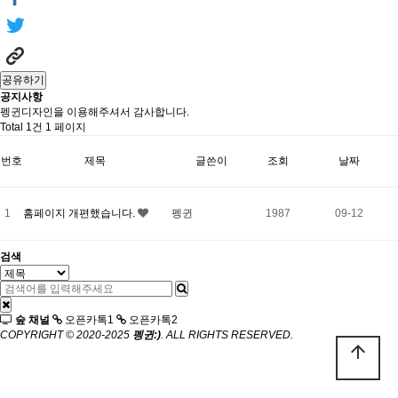
공유하기
공지사항
펭귄디자인을 이용해주셔서 감사합니다.
Total 1건
1 페이지
번호
제목
글쓴이
조회
날짜
1
홈페이지 개편했습니다.
펭귄
1987
09-12
검색
숲 채널
오픈카톡1
오픈카톡2
COPYRIGHT © 2020-2025
펭귄:)
. ALL RIGHTS RESERVED.
arrow_upward